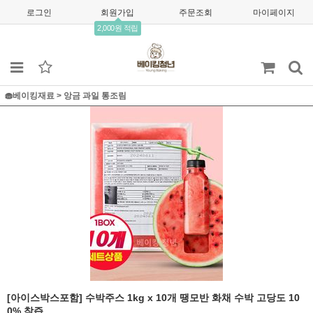
로그인
회원가입
주문조회
마이페이지
2,000원 적립
🧁베이킹재료
>
앙금 과일 통조림
[아이스박스포함] 수박주스 1kg x 10개 땡모반 화채 수박 고당도 10
0% 착즙