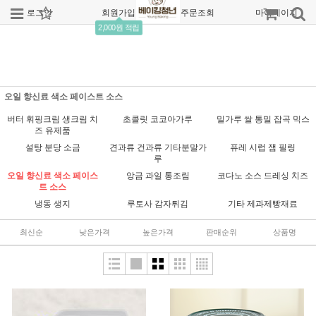
로그인
회원가입
주문조회
마이페이지
2,000원 적립
오일 향신료 색소 페이스트 소스
버터 휘핑크림 생크림 치
초콜릿 코코아가루
밀가루 쌀 통밀 잡곡 믹스
즈 유제품
설탕 분당 소금
견과류 건과류 기타분말가
퓨레 시럽 잼 필링
루
오일 향신료 색소 페이스
앙금 과일 통조림
코다노 소스 드레싱 치즈
트 소스
냉동 생지
루토사 감자튀김
기타 제과제빵재료
최신순
낮은가격
높은가격
판매순위
상품명