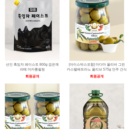
선인 흑임자 페이스트 800g 검은깨
[아이스박스포함] 마다마 올리바 그린
라떼 마카롱필링
카스텔베트라노 올리브 575g 안주 간식
회원공개
회원공개