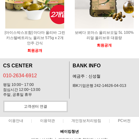
[아이스박스포함] 마다마 올리바 그린
보베다 포마스 올리브오일 5L 100%
카스텔베트라노 올리브 575g x 2개
리얼 올리브유 대용량
안주 간식
회원공개
회원공개
CS CENTER
BANK INFO
010-2634-6912
예금주 : 신성철
평일 10:00~ 17:00
IBK기업은행 242-14626-04-013
점심시간 12:00~13:00
주말, 공휴일 휴무
고객센터 연결
이용안내
이용약관
개인정보처리방침
PC버전
베이킹청년