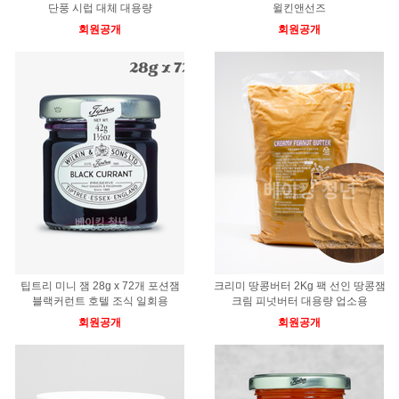
단풍 시럽 대체 대용량
윌킨앤선즈
회원공개
회원공개
팁트리 미니 잼 28g x 72개 포션잼
크리미 땅콩버터 2Kg 팩 선인 땅콩잼
블랙커런트 호텔 조식 일회용
크림 피넛버터 대용량 업소용
회원공개
회원공개