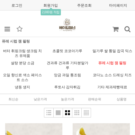
로그인
회원가입
주문조회
마이페이지
2,000원 적립
퓨레 시럽 잼 필링
버터 휘핑크림 생크림 치
초콜릿 코코아가루
밀가루 쌀 통밀 잡곡 믹스
즈 유제품
설탕 분당 소금
견과류 건과류 기타분말가
퓨레 시럽 잼 필링
루
오일 향신료 색소 페이스
앙금 과일 통조림
코다노 소스 드레싱 치즈
트 소스
냉동 생지
루토사 감자튀김
기타 제과제빵재료
최신순
낮은가격
높은가격
판매순위
상품명