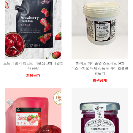
오트리 딸기 청크잼 리플잼 1kg 과일쨈
화이트 헤이즐넛 스프레드 5kg
대용량
피스타치오 대체 상품 두바이 초콜릿
만들기
회원공개
회원공개