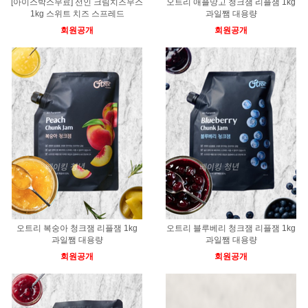
[아이스박스무료] 선인 크림치즈무스
오트리 애플망고 청크잼 리플잼 1kg
1kg 스위트 치즈 스프레드
과일쨈 대용량
회원공개
회원공개
오트리 복숭아 청크잼 리플잼 1kg
오트리 블루베리 청크잼 리플잼 1kg
과일쨈 대용량
과일쨈 대용량
회원공개
회원공개