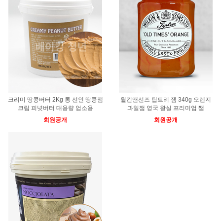
크리미 땅콩버터 2Kg 통 선인 땅콩잼
윌킨앤선즈 팁트리 잼 340g 오렌지
크림 피넛버터 대용량 업소용
과일잼 영국 왕실 프리미엄 쨈
회원공개
회원공개