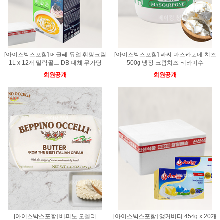
[아이스박스포함] 메글레 듀얼 휘핑크림
[아이스박스포함] 바씨 마스카포네 치즈
1L x 12개 밀락골드 DB 대체 무가당
500g 냉장 크림치즈 티라미수
회원공개
회원공개
[아이스박스포함] 베피노 오첼리
[아이스박스포함] 앵커버터 454g x 20개