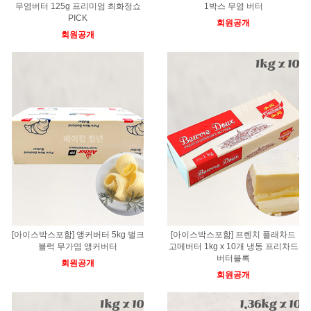
무염버터 125g 프리미엄 최화정쇼
1박스 무염 버터
PICK
회원공개
회원공개
[아이스박스포함] 앵커버터 5kg 벌크
[아이스박스포함] 프렌치 플래차드
블럭 무가염 앵커버터
고메버터 1kg x 10개 냉동 프리차드
버터블록
회원공개
회원공개