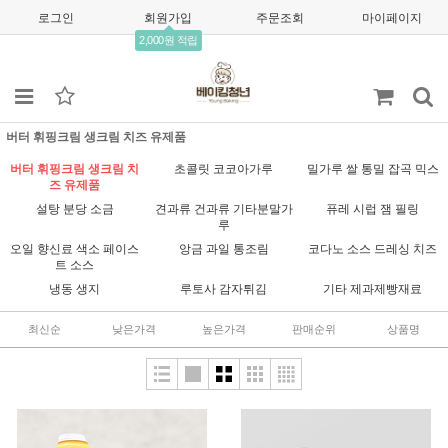
로그인
회원가입
주문조회
마이페이지
2,000원 적립
버터 휘핑크림 생크림 치즈 유제품
버터 휘핑크림 생크림 치
초콜릿 코코아가루
밀가루 쌀 통밀 잡곡 믹스
즈 유제품
설탕 분당 소금
견과류 건과류 기타분말가
퓨레 시럽 잼 필링
루
오일 향신료 색소 페이스
앙금 과일 통조림
코다노 소스 드레싱 치즈
트 소스
냉동 생지
루토사 감자튀김
기타 제과제빵재료
최신순
낮은가격
높은가격
판매순위
상품명