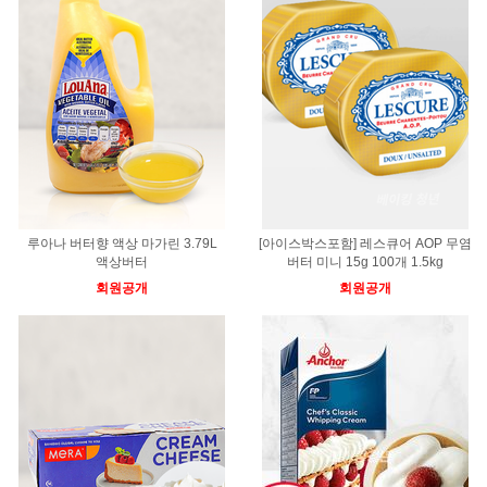
루아나 버터향 액상 마가린 3.79L
[아이스박스포함] 레스큐어 AOP 무염
액상버터
버터 미니 15g 100개 1.5kg
회원공개
회원공개