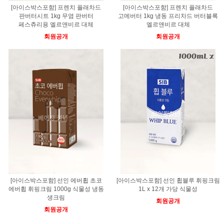
[아이스박스포함] 프렌치 플래차드
[아이스박스포함] 프렌치 플래차드
판버터시트 1kg 무염 판버터
고메버터 1kg 냉동 프리차드 버터블록
페스츄리용 엘르앤비르 대체
엘르앤비르 대체
회원공개
회원공개
[아이스박스포함] 선인 에버휩 초코
[아이스박스포함] 선인 휩블루 휘핑크림
에버휩 휘핑크림 1000g 식물성 냉동
1L x 12개 가당 식물성
생크림
회원공개
회원공개