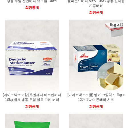
냉동 무염 천연버터 유크림 100%
컴파운드버터 59% 10KG 냉동 실속형
가공버터
회원공개
회원공개
[아이스박스포함] 우엘제나 마르켄버터
[아이스박스포함] 앵커 크림치즈 1kg x
10kg 벌크 냉동 무염 발효 고메 버터
12개 1박스 폰테라 치즈
회원공개
회원공개