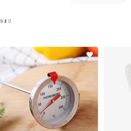
총
건
2