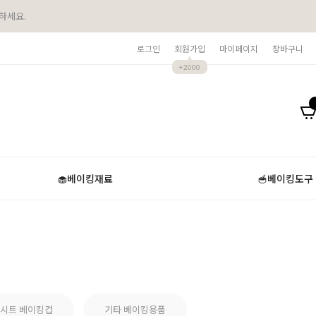
하세요.
로그인
회원가입
마이페이지
장바구니
+2000
🧁베이킹재료
🥣베이킹도구
시트 베이킹컵
기타 베이킹용품