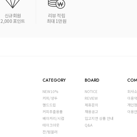
신규회원
리뷰 적립
2,000 포인트
최대 1만원
CATEGORY
BOARD
COM
NEW10%
NOTICE
회사
커피/생두
REVIEW
이용
핸드드립
제휴문의
개인
커피추출용품
채용공고
이용
베이커리/시럽
입고지연 상품 안내
테이크아웃
Q&A
잔/텀블러