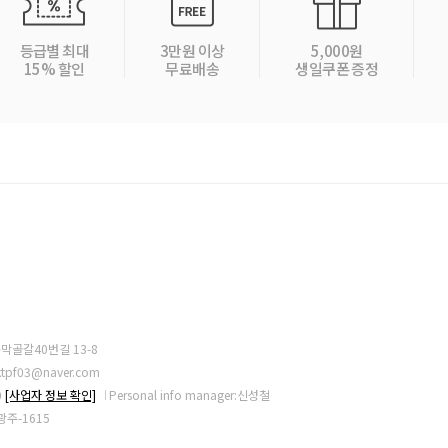
등급별 최대
3만원 이상
5,000원
15% 할인
무료배송
생일쿠폰 증정
동막골갈40번길 13-8
ktpf03@naver.com
0
[사업자 정보 확인]
Personal info manager:신성철
경기광주-1615